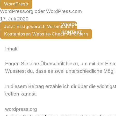
Zum
WordPress
Inhalt
WordPress.org oder WordPress.com
springen
17. Juli 2020
WEBDESIGN
WEBSIT
Jetzt Erstgespräch Vereinbaren
KONTAKT
Kostenlosen Website-Check Anfordern
Inhalt
Fügen Sie eine Überschrift hinzu, um mit der Erst
Wusstest du, dass es zwei unterschiedliche Mögli
In diesem Beitrag erzähle ich dir über die wichti
treffen kannst.
wordpress.org